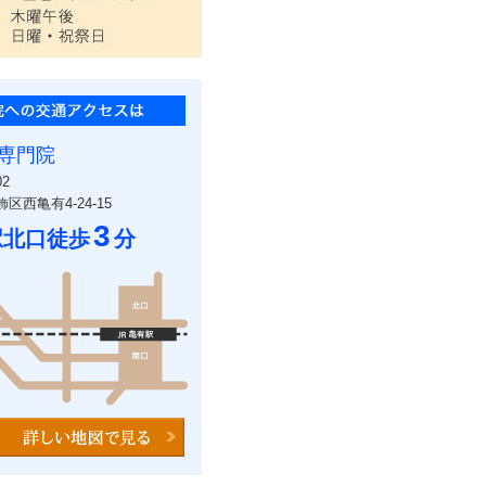
専門院
02
区西亀有4-24-15
3
駅北口徒歩
分