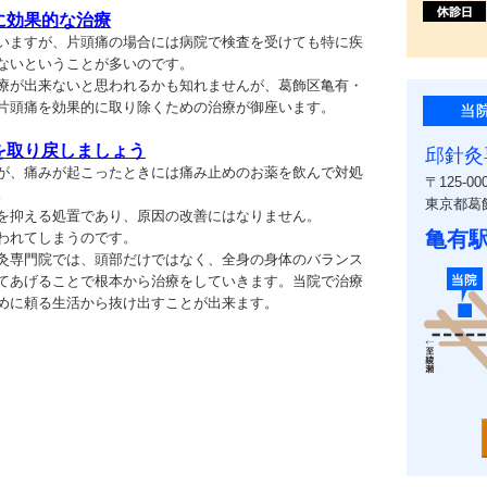
に効果的な治療
いますが、片頭痛の場合には病院で検査を受けても特に疾
ないということが多いのです。
療が出来ないと思われるかも知れませんが、葛飾区亀有・
片頭痛を効果的に取り除くための治療が御座います。
を取り戻しましょう
邱針灸
が、痛みが起こったときには痛み止めのお薬を飲んで対処
〒125-00
。
東京都葛飾
を抑える処置であり、原因の改善にはなりません。
亀有
われてしまうのです。
灸専門院では、頭部だけではなく、全身の身体のバランス
てあげることで根本から治療をしていきます。当院で治療
めに頼る生活から抜け出すことが出来ます。